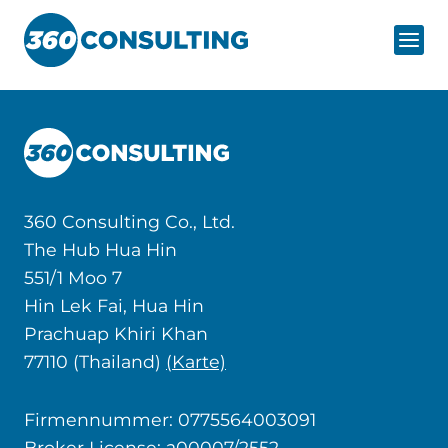
Zum
Inhalt
springen
360 Consulting Co., Ltd.
The Hub Hua Hin
551/1 Moo 7
Hin Lek Fai, Hua Hin
Prachuap Khiri Khan
77110 (Thailand)
(Karte)
Firmennummer: 0775564003091
Broker License: ว00007/2552